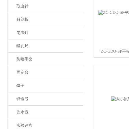
取血针
解剖板
昆虫针
瞳孔尺
ZC-GDQ-S
防咬手套
固定台
镊子
锌铜弓
饮水壶
实验迷宫