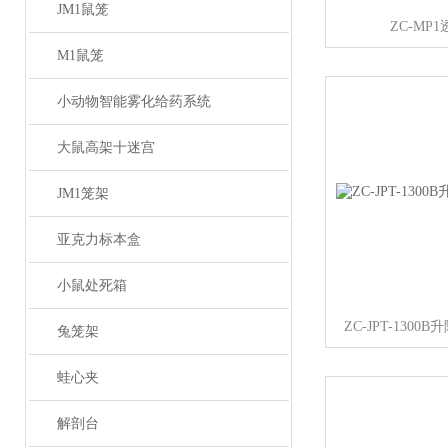
JM1鼠笼
ZC-MP
M1鼠笼
小动物智能雾化给药系统
大鼠高架十迷宫
JM1笼架
亚克力标本盒
小鼠处死箱
ZC-JPT-130
兔笼架
蛙心夹
解剖台