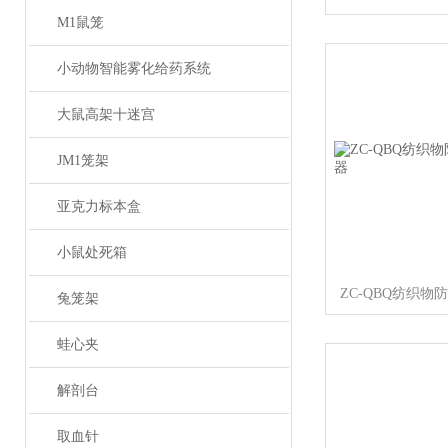
M1鼠笼
小动物智能雾化给药系统
大鼠高架十迷宫
JM1笼架
亚克力标本盒
小鼠处死箱
ZC-QBQ纺织
兔笼架
蛙心夹
解剖台
取血针