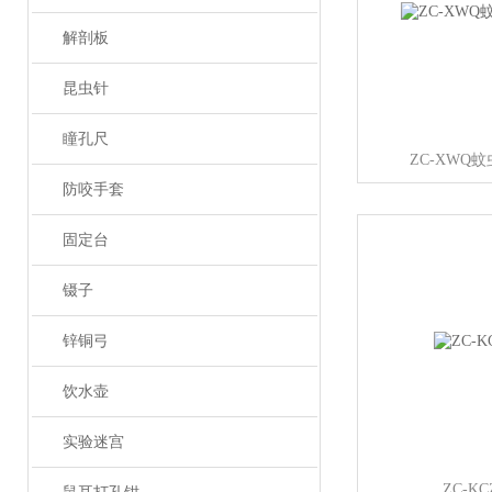
解剖板
昆虫针
瞳孔尺
ZC-XWQ
防咬手套
固定台
镊子
锌铜弓
饮水壶
实验迷宫
ZC-K