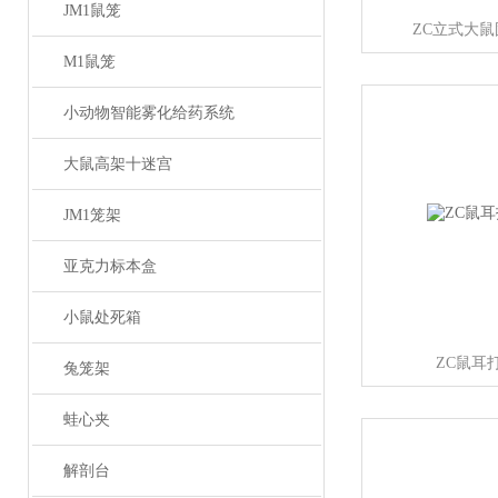
JM1鼠笼
ZC立式大
M1鼠笼
小动物智能雾化给药系统
大鼠高架十迷宫
JM1笼架
亚克力标本盒
小鼠处死箱
ZC鼠耳
兔笼架
蛙心夹
解剖台