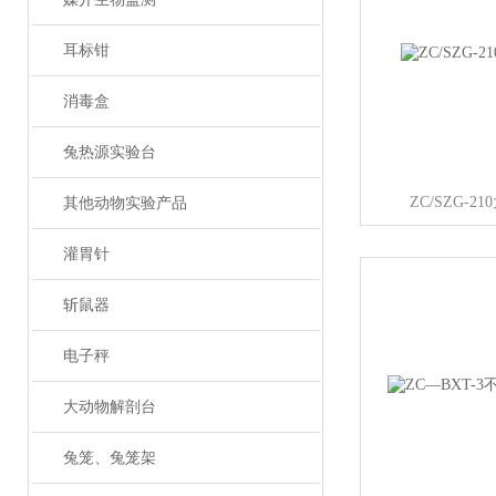
耳标钳
消毒盒
兔热源实验台
ZC/SZG-
其他动物实验产品
灌胃针
斩鼠器
电子秤
大动物解剖台
兔笼、兔笼架