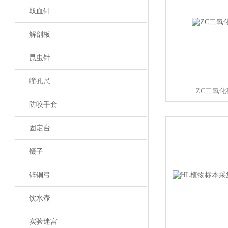
取血针
解剖板
昆虫针
瞳孔尺
ZC二氧
防咬手套
固定台
镊子
锌铜弓
饮水壶
实验迷宫