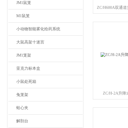
JM1鼠笼
M1鼠笼
小动物智能雾化给药系统
大鼠高架十迷宫
JM1笼架
亚克力标本盒
小鼠处死箱
ZC/H-2A
兔笼架
蛙心夹
解剖台