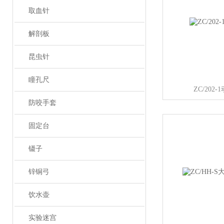
取血针
解剖板
昆虫针
瞳孔尺
ZC/20
防咬手套
固定台
镊子
锌铜弓
饮水壶
实验迷宫