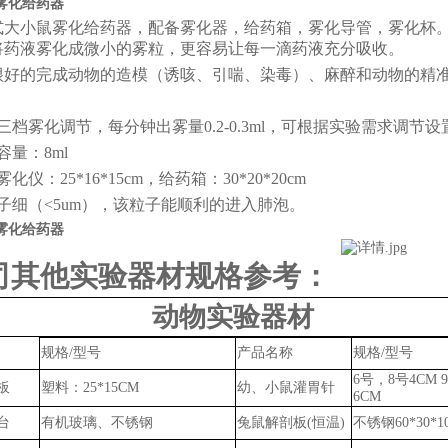
雾化给药器
式大小鼠雾化给药器，配备雾化器，给药箱，雾化导管，雾化杯
将药液雾化成微小的雾粒，更容易让每一滴药液充分吸收。
很好的完成动物的造模（诱咳、引喘、染毒）、麻醉和动物的精
三档雾化调节，每分钟出雾量
0.2-0.3ml，可根据实验需求调节
容量：
8ml
化仪：25*16*15cm，给药箱：30*20*20cm
子细（
<
5
um
），该粒子能顺利的进入肺泡。
雾化给药器
司其他实验器材规格参考：
动物实验器材
规格
/型号
产品名称
规格
/型号
6号，8号4CM 9
板
塑料：
25*15CM
幼、小鼠灌胃针
6CM
台
有机玻璃、不锈钢
兔鼠
解剖板
(恒温)
不锈钢
60*30*