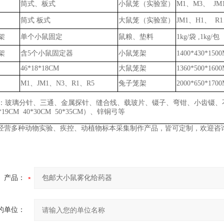
筒式、板式
小鼠笼（实验室）
M1、M3、 JM
筒式
板式
大鼠笼（实验室）
JM1、H1、 R1
架
单个小鼠固定
鼠粮、垫料
1kg/袋
,
1k
g
/包
架
含
5个小鼠固定器
小鼠笼架
1400*430*150
46*18*18CM
大鼠笼架
1360*500*160
M1、JM1、N3、R1、R5
兔子笼架
2000*650*170
：玻璃分针、三通、金属探针、缝合线、载玻片、镊子、弯钳、小齿镊、
6*19CM 40*30CM 50*35CM）、锌铜弓
等
经营多种动物实验、疾控、动植物标本采集制作产品，皆可定制，欢迎咨
产品：
的单位：