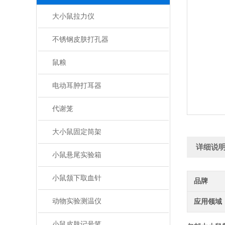
大小鼠拉力仪
不锈钢皮肤打孔器
鼠粮
电动耳肿打耳器
代谢笼
大小鼠固定筒架
详细说
小鼠悬尾实验箱
小鼠颔下取血针
品牌
动物实验测温仪
应用领域
小鼠皮肤记号笔