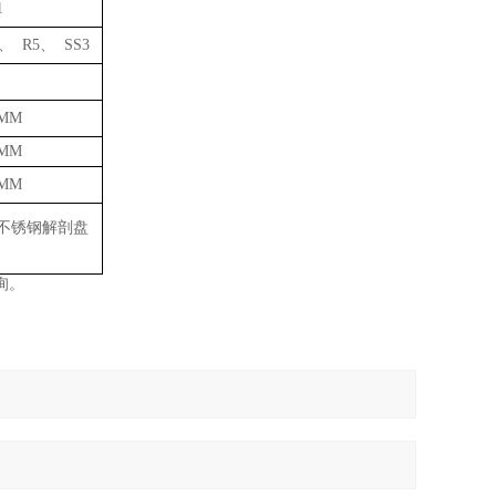
1
、 R5、 SS3
0MM
0MM
0MM
不锈钢解剖盘
询。