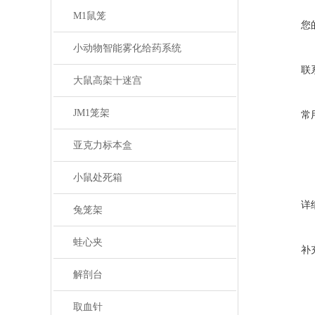
M1鼠笼
您
小动物智能雾化给药系统
联
大鼠高架十迷宫
JM1笼架
常
亚克力标本盒
小鼠处死箱
详
兔笼架
蛙心夹
补
解剖台
取血针