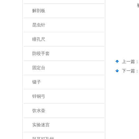
解剖板
昆虫针
瞳孔尺
防咬手套
上一篇
固定台
下一篇
镊子
锌铜弓
饮水壶
实验迷宫