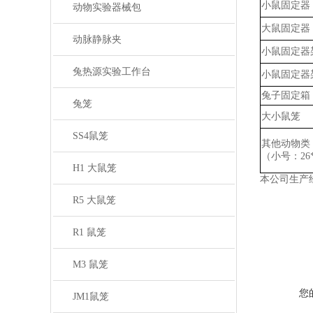
小鼠固定器
动物实验器械包
大鼠固定器
动脉静脉夹
小鼠固定器
兔热源实验工作台
小鼠固定器
兔子固定箱
兔笼
大小鼠笼
SS4鼠笼
其他动物类
（小号：
2
H1 大鼠笼
本公司生产
R5 大鼠笼
R1 鼠笼
M3 鼠笼
您
JM1鼠笼