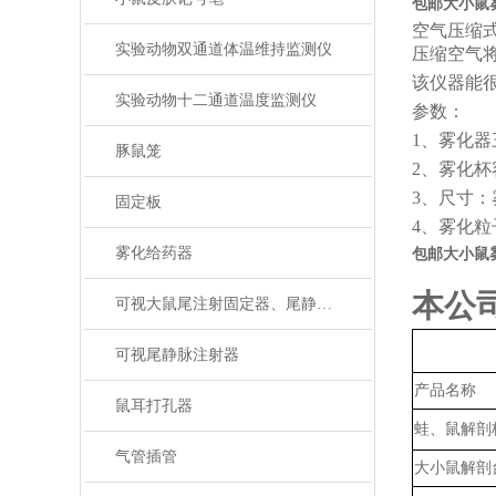
包邮大小鼠
空气压缩
实验动物双通道体温维持监测仪
压缩空气
该仪器能
实验动物十二通道温度监测仪
参数：
1、
雾化器
豚鼠笼
2、
雾化杯
3、尺寸：雾
固定板
4、
雾化粒
雾化给药器
包邮大小鼠
本公
可视大鼠尾注射固定器、尾静脉注射
可视尾静脉注射器
产品名称
鼠耳打孔器
蛙、鼠解剖
气管插管
大小鼠解剖