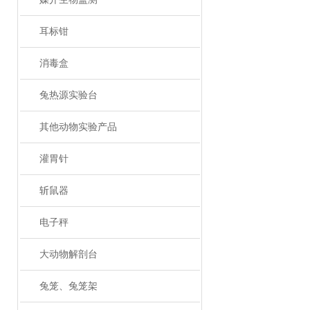
耳标钳
消毒盒
兔热源实验台
其他动物实验产品
灌胃针
斩鼠器
电子秤
大动物解剖台
兔笼、兔笼架