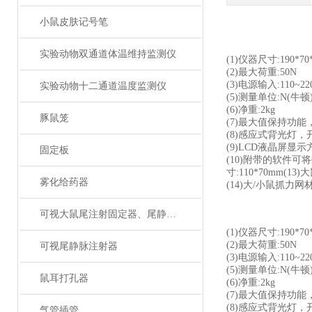
小鼠皮肤记号笔
实验动物双通道体温维持监测仪
(1)仪器尺寸:190*70
(2)最大荷重:50N
(3)电源输入:110~2
实验动物十二通道温度监测仪
(5)测量单位:N(牛
(6)净重:2kg
豚鼠笼
(7)最大值保持功
(8)感应式背光灯
(9)LCD液晶屏显
固定板
(10)附带的软件可
寸:110*70mm(13
雾化给药器
(14)大/小鼠抓力网
可视大鼠尾注射固定器、尾静脉注射
(1)仪器尺寸:190*70
(2)最大荷重:50N
可视尾静脉注射器
(3)电源输入:110~2
(5)测量单位:N(牛
鼠耳打孔器
(6)净重:2kg
(7)最大值保持功
(8)感应式背光灯
气管插管