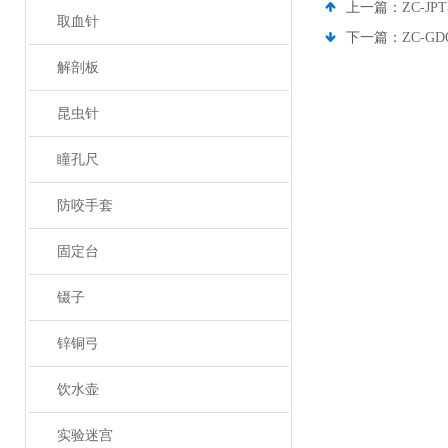
上一篇：
ZC-
取血针
下一篇：
ZC-
解剖板
昆虫针
瞳孔尺
防咬手套
固定台
镊子
锌铜弓
饮水壶
实验迷宫