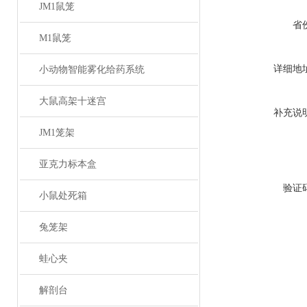
JM1鼠笼
省
M1鼠笼
详细地
小动物智能雾化给药系统
大鼠高架十迷宫
补充说
JM1笼架
亚克力标本盒
验证
小鼠处死箱
兔笼架
蛙心夹
解剖台