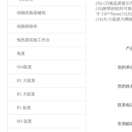
(9)LCD液晶屏显
(10)附带的软件可
动物实验器械包
寸:110*70mm(13
(14)大/小鼠抓力网
动脉静脉夹
兔热源实验工作台
产
兔笼
SS4鼠笼
您的单
H1 大鼠笼
您的姓
R5 大鼠笼
联系电
R1 鼠笼
M3 鼠笼
常用邮