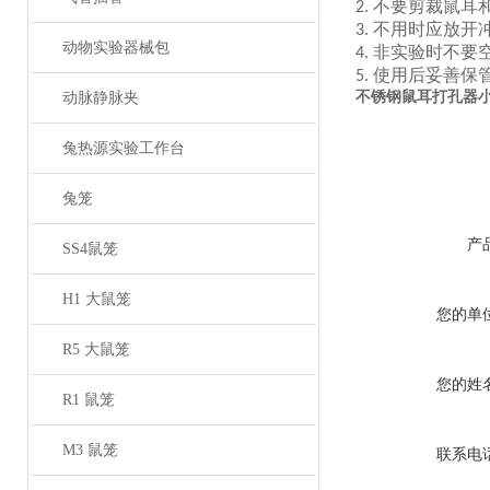
不要剪裁鼠耳
2.
不用时应放开
3.
动物实验器械包
非实验时不要
4.
使用后妥善保
5.
不锈钢鼠耳打孔器
动脉静脉夹
兔热源实验工作台
兔笼
产
SS4鼠笼
H1 大鼠笼
您的单
R5 大鼠笼
您的姓
R1 鼠笼
M3 鼠笼
联系电