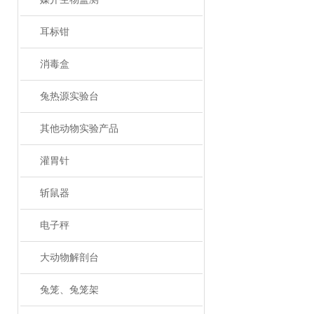
耳标钳
消毒盒
兔热源实验台
其他动物实验产品
灌胃针
斩鼠器
电子秤
大动物解剖台
兔笼、兔笼架