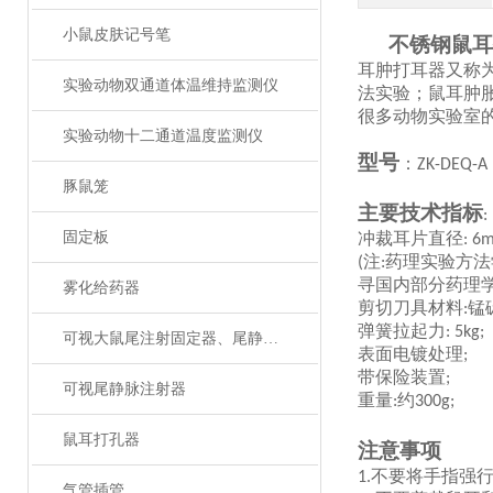
小鼠皮肤记号笔
不锈钢鼠耳
耳肿打耳器又称
实验动物双通道体温维持监测仪
法
实验；鼠耳肿
很多动物实验室
实验动物十二通道温度监测仪
型号
：
ZK-DEQ-A
豚鼠笼
主要技术指标
:
固定板
冲裁耳片直径
:
6
注
药理实验方法
(
:
寻
国内部分药理
雾化给药器
剪切刀具材料
锰
:
弹簧拉起力
: 5kg;
可视大鼠尾注射固定器、尾静脉注射
表面电镀处理
;
带保险装置
;
可视尾静脉注射器
重量
约
:
300g;
鼠耳打孔器
注意事项
不要将手指强
1.
气管插管