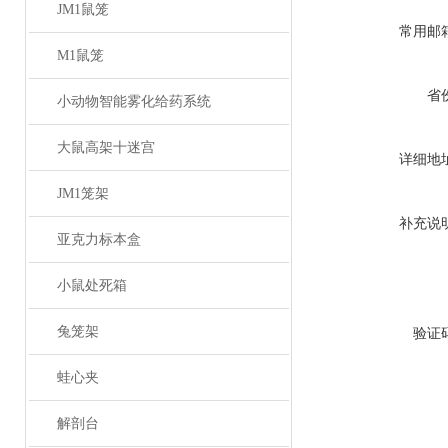
JM1鼠笼
常用邮
M1鼠笼
省
小动物智能雾化给药系统
大鼠高架十迷宫
详细地
JM1笼架
补充说
亚克力标本盒
小鼠处死箱
兔笼架
验证
蛙心夹
解剖台