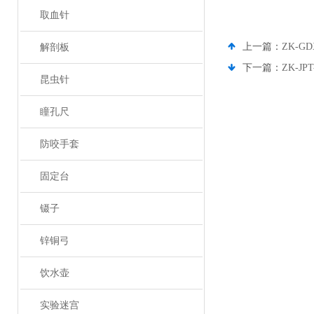
取血针
上一篇：
ZK-
解剖板
下一篇：
ZK-J
昆虫针
瞳孔尺
防咬手套
固定台
镊子
锌铜弓
饮水壶
实验迷宫