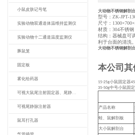
小鼠皮肤记号笔
大动物不锈钢解剖
型号：
ZK-JPT-13
尺寸：
1300×700
实验动物双通道体温维持监测仪
材质：
304
不锈钢
结构：器械盘可
实验动物十二通道温度监测仪
利于台面的清洗
大动物不锈钢解剖
豚鼠笼
固定板
本公司其
雾化给药器
小鼠固定器
15-25g
45
中号小鼠固定
35-50g
可视大鼠尾注射固定器、尾静脉注射
可视尾静脉注射器
产品名称
蛙、鼠解剖板
鼠耳打孔器
大小鼠解剖台
气管插管