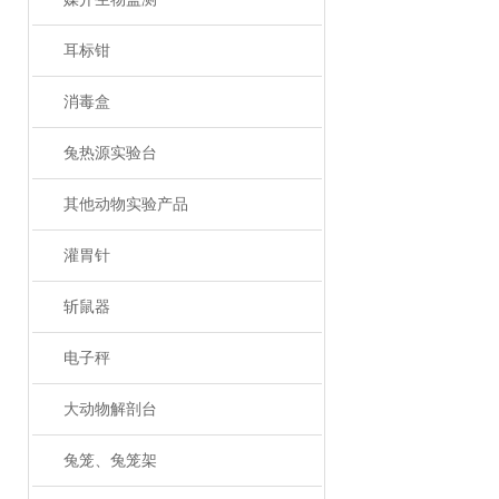
耳标钳
消毒盒
兔热源实验台
其他动物实验产品
灌胃针
斩鼠器
电子秤
大动物解剖台
兔笼、兔笼架