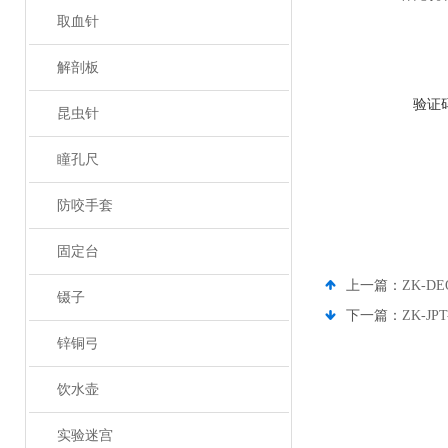
取血针
解剖板
验证
昆虫针
瞳孔尺
防咬手套
固定台
上一篇：
ZK-
镊子
下一篇：
ZK-J
锌铜弓
饮水壶
实验迷宫