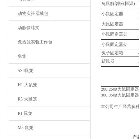
兔鼠
解剖板
(恒温)
动物实验器械包
小鼠固定器
大鼠固定器
动脉静脉夹
小鼠固定器架
兔热源实验工作台
小鼠固定器架
兔子固定箱
兔笼
斩鼠器
SS4鼠笼
H1 大鼠笼
大鼠固定器
200-250g
大鼠固定器
300-350g
R5 大鼠笼
本公司生产经营多
R1 鼠笼
M3 鼠笼
产