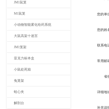
JM1鼠笼
M1鼠笼
您的单
小动物智能雾化给药系统
您的姓
大鼠高架十迷宫
联系电
JM1笼架
亚克力标本盒
常用邮
小鼠处死箱
省
兔笼架
蛙心夹
详细地
解剖台
补充说