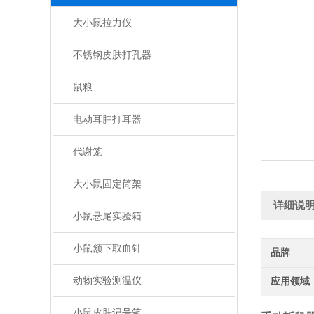
大小鼠拉力仪
不锈钢皮肤打孔器
鼠粮
电动耳肿打耳器
代谢笼
大小鼠固定筒架
详细说
小鼠悬尾实验箱
小鼠颔下取血针
品牌
动物实验测温仪
应用领域
小鼠皮肤记号笔