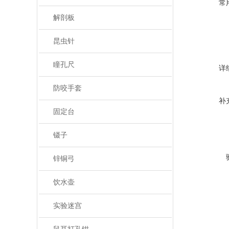
常
解剖板
昆虫针
瞳孔尺
详
防咬手套
补
固定台
镊子
锌铜弓
饮水壶
实验迷宫