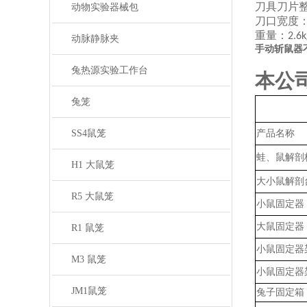
刀具刀片
动物实验器械包
刀口宽度
重量：
2.6k
动脉静脉夹
手动斩鼠器
兔热源实验工作台
本公
兔笼
SS4鼠笼
产品名称
蛙、鼠解剖
H1 大鼠笼
大小鼠解剖
R5 大鼠笼
小鼠固定器
大鼠固定器
R1 鼠笼
小鼠固定器
M3 鼠笼
小鼠固定器
JM1鼠笼
兔子固定箱