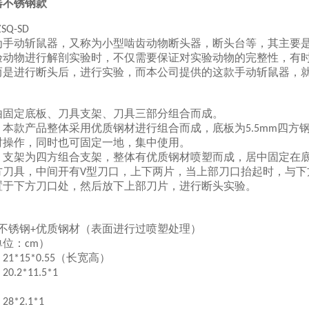
器不锈钢款
ZSQ-SD
为手动斩鼠器，又称为小型啮齿动物断头器，断头台等，其主要
验动物进行解剖实验时，不仅需要保证对实验动物的完整性，有
而是进行断头后，进行实验，而本公司提供的这款手动斩鼠器，
：
由固定底板、刀具支架、刀具三部分组合而成。
：本款产品整体采用优质钢材进行组合而成，底板为
四方
5.5mm
时
操作，同时也可固定一地，集中使用。
：支架为四方组合支架，整体有优质钢材喷塑而成，居中固定在
方刀具，中间开有
型
刀口，上下两片，当上部刀口抬起时，与下
V
置于下方刀口处，然后放下上部刀片，进行断头实验。
：
不锈钢
优质钢材（表面进行过喷塑处理）
+
单位：
）
cm
：
（长宽高）
21*15*0.55
：
20.2*11.5*1
：
28*2.1*1