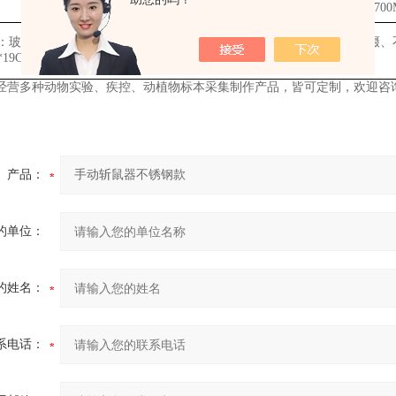
M1、JM1、N3、R1、R5
兔子笼架
2000*650*170
：玻璃分针、三通、金属探针、缝合线、载玻片、镊子、弯钳、小齿镊、
6*19CM 40*30CM 50*35CM）、锌铜弓
等
经营多种动物实验、疾控、动植物标本采集制作产品，皆可定制，欢迎咨
产品：
的单位：
的姓名：
系电话：