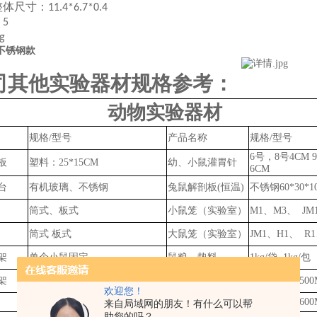
整体尺寸：
11.4*6.7*0.4
：
5
g
不锈钢款
司其他实验器材规格参考：
动物实验器材
规格
/型号
产品名称
规格
/型号
6号，8号4CM 9
板
塑料：
25*15CM
幼、小鼠灌胃针
6CM
台
有机玻璃、不锈钢
兔鼠
解剖板
(恒温)
不锈钢
60*30*
筒式、板式
小鼠笼（实验室）
M1、M3、 JM
筒式
板式
大鼠笼（实验室）
JM1、H1、 R1
架
单个小鼠固定
鼠粮、垫料
1kg/袋
,
1k
g
/包
架
含
5个小鼠固定器
小鼠笼架
1400*430*150
欢迎您！
46*18*18CM
大鼠笼架
1360*500*160
来自局域网的朋友！有什么可以帮
助您的吗？