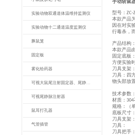
手动斩鼠
型号：
ZC-
实验动物双通道体温维持监测仪
本款产品
因在对实
实验动物十二通道温度监测仪
行毒杀，
豚鼠笼
产品结构
本款产品
固定板
固定底板
方便
实验
刀具支架
雾化给药器
刀具：四
物头部放
可视大鼠尾注射固定器、尾静脉注射
技术参数
可视尾静脉注射器
材质：
304
规格：（
鼠耳打孔器
底板尺寸
刀具支架
气管插管
刀具：
刀具把手