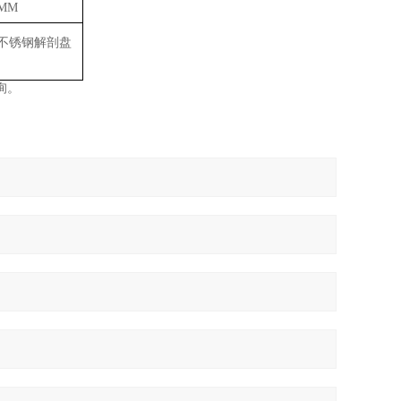
0MM
不锈钢解剖盘
询。