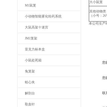
大小鼠笼
M1鼠笼
其他动物类
（小号：
2
小动物智能雾化给药系统
本公司生产
大鼠高架十迷宫
JM1笼架
亚克力标本盒
小鼠处死箱
您
兔笼架
您
蛙心夹
联
解剖台
取血针