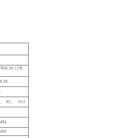
号6CM 12号
10CM
1
、 R5、 SS3
0MM
0MM