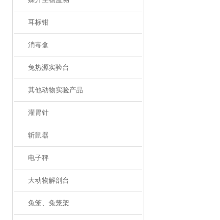
耳标钳
消毒盒
兔热源实验台
其他动物实验产品
灌胃针
斩鼠器
电子秤
大动物解剖台
兔笼、兔笼架