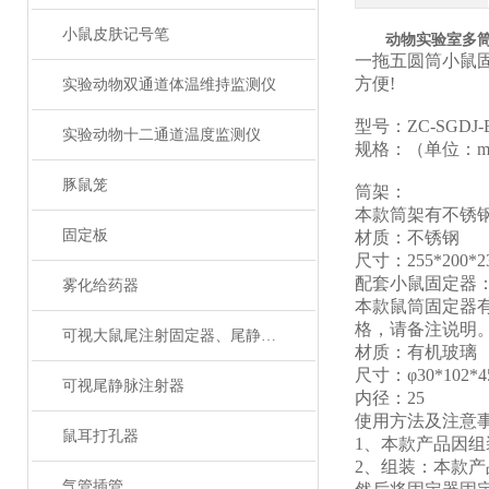
小鼠皮肤记号笔
动物实验室多
一拖五圆筒小鼠
方便
!
实验动物双通道体温维持监测仪
型号：
ZC
-SGDJ
-
实验动物十二通道温度监测仪
规格：（单位：
豚鼠笼
筒架：
本款筒架有不锈
固定板
材质：不锈钢
尺寸：
255*200*2
配套小鼠固定器
雾化给药器
本款鼠筒固定器
格，请备注说明
可视大鼠尾注射固定器、尾静脉注射
材质：有机玻璃
尺寸：
φ30*102*4
可视尾静脉注射器
内径：
25
使用方法及注意
鼠耳打孔器
1、
本款产品因组
2、
组装：本款产
气管插管