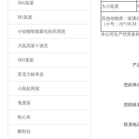
JM1鼠笼
大小鼠笼
M1鼠笼
其他动物类：玻璃
（小号：
26*19CM
小动物智能雾化给药系统
本公司生产经营多
大鼠高架十迷宫
JM1笼架
产
亚克力标本盒
您的单
小鼠处死箱
兔笼架
您的姓
蛙心夹
联系电
解剖台