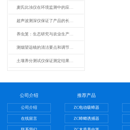
麦氏比浊仪在环境监测中的应用及优势
超声波测深仪保证了产品的长期可靠性
养虫笼：生态研究与农业生产的精密工具
测烟望远镜的清洁要点和调节技巧
土壤养分测试仪保证测定结果精度
公司介绍
推荐产品
公司介绍
ZC电动吸蟑器
在线留言
ZC蟑螂诱捕器
联系我们
ZC木质养虫笼