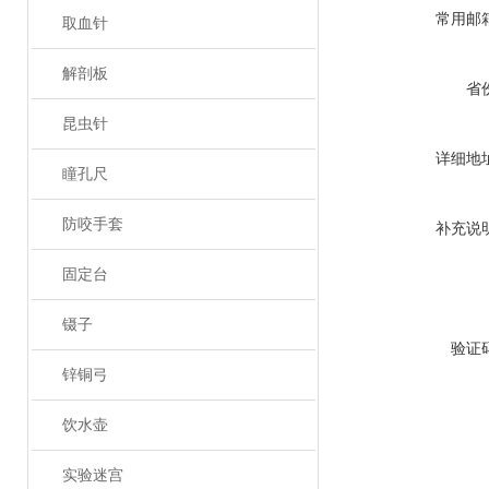
常用邮
取血针
解剖板
省
昆虫针
详细地
瞳孔尺
防咬手套
补充说
固定台
镊子
验证
锌铜弓
饮水壶
实验迷宫