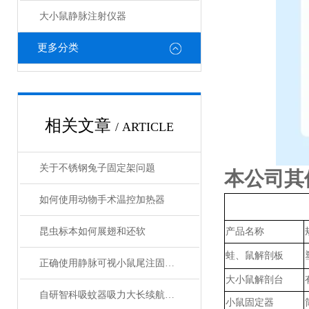
大小鼠静脉注射仪器
更多分类
相关文章
/ ARTICLE
关于不锈钢兔子固定架问题
本公司其
如何使用动物手术温控加热器
昆虫标本如何展翅和还软
产品名称
蛙、鼠解剖板
正确使用静脉可视小鼠尾注固定器
大小鼠解剖台
自研智科吸蚊器吸力大长续航绿光照明诱蚊
小鼠固定器