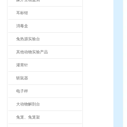
耳标钳
消毒盒
兔热源实验台
其他动物实验产品
灌胃针
斩鼠器
电子秤
大动物解剖台
兔笼、兔笼架