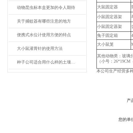
大鼠固定器
动物昆虫标本盒更加的令人期待
小鼠固定器架
关于捕蚊器有哪些注意的地方
小鼠固定器架
便携式水位计使用方便的特点
兔子固定箱
大小鼠笼
大小鼠灌胃针的使用方法
其他动物类：玻璃
（小号：
26*19CM
种子公司适合用什么样的土壤养分速测仪？
本公司生产经营多
产
您的单