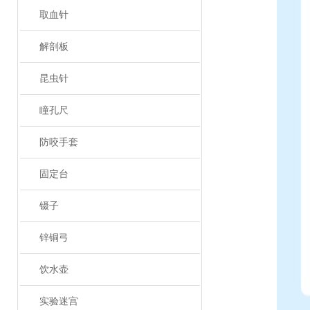
取血针
解剖板
昆虫针
瞳孔尺
防咬手套
固定台
镊子
锌铜弓
饮水壶
实验迷宫