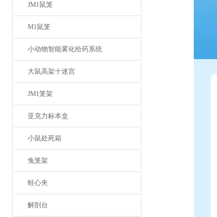
JM1鼠笼
M1鼠笼
小动物智能雾化给药系统
大鼠高架十迷宫
JM1笼架
亚克力标本盒
小鼠处死箱
兔笼架
蛙心夹
解剖台