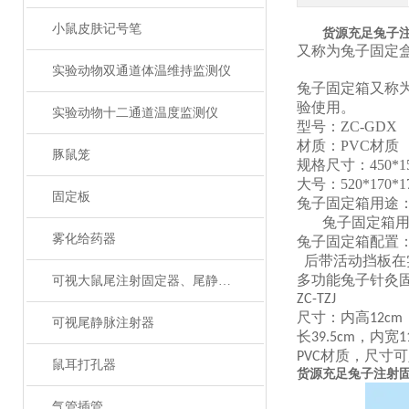
小鼠皮肤记号笔
货源充足兔子
又称为兔子固定
实验动物双通道体温维持监测仪
兔子固定箱又称
验使用。
实验动物十二通道温度监测仪
型号：
ZC
-GDX
材质：
PVC材质
豚鼠笼
规格
尺寸
：
450*
大号：
520*170*
固定板
兔子固定箱用途
兔子固定箱
雾化给药器
兔子固定箱配置
后带活动挡板在
多功能兔子针灸
可视大鼠尾注射固定器、尾静脉注射
ZC-TZJ
尺寸：内高
12cm
可视尾静脉注射器
长
，内宽
39.5cm
1
材质，尺寸可
PVC
鼠耳打孔器
货源充足兔子注射
气管插管